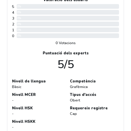
Valoració dels usuaris
5
0%
4
0%
3
0%
2
0%
1
0%
0
0%
0 Votacions
Puntuació dels experts
5/5
Nivell de llengua
Competència
Bàsic
Grafèmica
Nivell MCER
Tipus d'accés
-
Obert
Nivell HSK
Requereix registre
-
Cap
Nivell HSKK
-