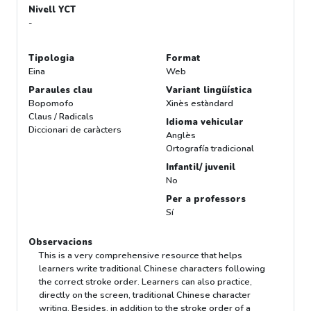
Nivell YCT
-
Tipologia
Format
Eina
Web
Paraules clau
Variant lingüística
Bopomofo
Xinès estàndard
Claus / Radicals
Idioma vehicular
Diccionari de caràcters
Anglès
Ortografía tradicional
Infantil/ juvenil
No
Per a professors
Sí
Observacions
This is a very comprehensive resource that helps
learners write traditional Chinese characters following
the correct stroke order. Learners can also practice,
directly on the screen, traditional Chinese character
writing. Besides, in addition to the stroke order of a