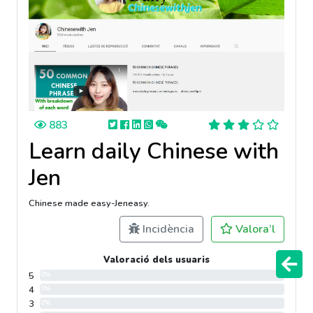
883
Learn daily Chinese with
Jen
Chinese made easy-Jeneasy.
Incidència
Valora’l
Valoració dels usuaris
5
0%
4
0%
3
0%