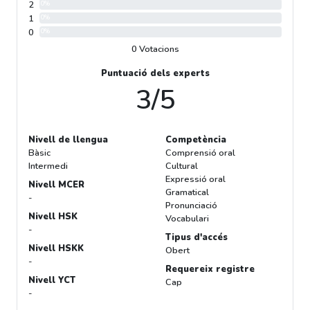
2
0%
1
0%
0
0%
0 Votacions
Puntuació dels experts
3/5
Nivell de llengua
Competència
Bàsic
Comprensió oral
Intermedi
Cultural
Expressió oral
Nivell MCER
Gramatical
-
Pronunciació
Nivell HSK
Vocabulari
-
Tipus d'accés
Nivell HSKK
Obert
-
Requereix registre
Nivell YCT
Cap
-