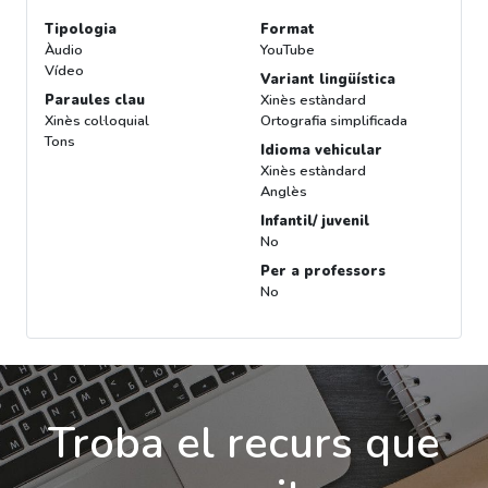
Tipologia
Format
Àudio
YouTube
Vídeo
Variant lingüística
Paraules clau
Xinès estàndard
Xinès col·loquial
Ortografia simplificada
Tons
Idioma vehicular
Xinès estàndard
Anglès
Infantil/ juvenil
No
Per a professors
No
Troba el recurs que