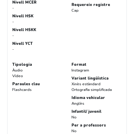
Nivell MCER
Requereix registre
-
Cap
Nivell HSK
-
Nivell HSKK
-
Nivell YCT
-
Tipologia
Format
Àudio
Instagram
Vídeo
Variant lingüística
Paraules clau
Xinès estàndard
Flashcards
Ortografia simplificada
Idioma vehicular
Anglès
Infantil/ juvenil
No
Per a professors
No