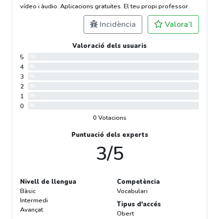
vídeo i àudio. Aplicacions gratuïtes. El teu propi professor.
Incidència
Valora’l
Valoració dels usuaris
5
0%
4
0%
3
0%
2
0%
1
0%
0
0%
0 Votacions
Puntuació dels experts
3/5
Nivell de llengua
Competència
Bàsic
Vocabulari
Intermedi
Tipus d'accés
Avançat
Obert