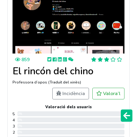
859
El rincón del chino
Professora d’opos (Traduït del xinès)
Incidència
Valora’l
Valoració dels usuaris
5
0%
4
0%
3
0%
2
0%