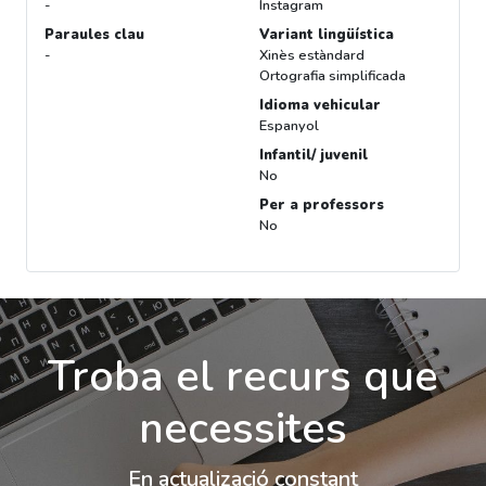
-
Instagram
Paraules clau
Variant lingüística
-
Xinès estàndard
Ortografia simplificada
Idioma vehicular
Espanyol
Infantil/ juvenil
No
Per a professors
No
Troba el recurs que
necessites
En actualizació constant