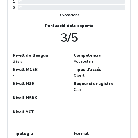
1
0%
0
0%
0 Votacions
Puntuació dels experts
3/5
Nivell de llengua
Competència
Bàsic
Vocabulari
Nivell MCER
Tipus d'accés
-
Obert
Nivell HSK
Requereix registre
-
Cap
Nivell HSKK
-
Nivell YCT
-
Tipologia
Format