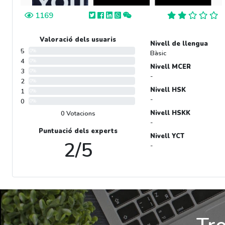
1169
Valoració dels usuaris
Nivell de llengua
5
0%
Bàsic
4
0%
Nivell MCER
3
0%
-
2
0%
Nivell HSK
1
0%
-
0
0%
Nivell HSKK
0 Votacions
-
Puntuació dels experts
Nivell YCT
2/5
-