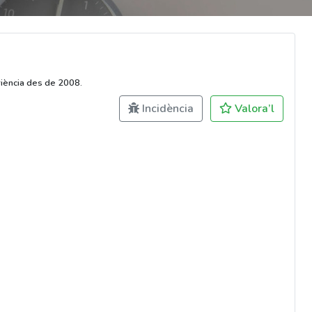
riència des de 2008.
Incidència
Valora’l