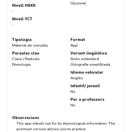
Opcional
Nivell HSKK
-
Nivell YCT
-
Tipologia
Format
Material de consulta
App
Paraules clau
Variant lingüística
Claus / Radicals
Xinès estàndard
Etimologia
Ortografia simplificada
Idioma vehicular
Anglès
Infantil/ juvenil
No
Per a professors
No
Observacions
This app stands out for its etymological information. The
premium version allows you to practice.