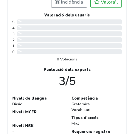
Incidència
Valora’l
Valoració dels usuaris
5
0%
4
0%
3
0%
2
0%
1
0%
0
0%
0 Votacions
Puntuació dels experts
3/5
Nivell de llengua
Competència
Bàsic
Grafèmica
Vocabulari
Nivell MCER
-
Tipus d'accés
Mixt
Nivell HSK
-
Requereix registre