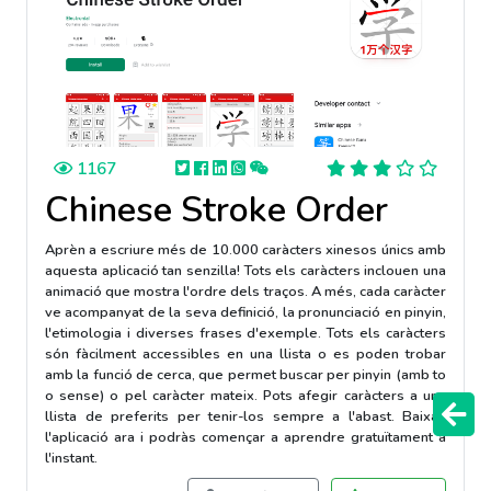
1167
Chinese Stroke Order
Aprèn a escriure més de 10.000 caràcters xinesos únics amb
aquesta aplicació tan senzilla! Tots els caràcters inclouen una
animació que mostra l'ordre dels traços. A més, cada caràcter
ve acompanyat de la seva definició, la pronunciació en pinyin,
l'etimologia i diverses frases d'exemple. Tots els caràcters
són fàcilment accessibles en una llista o es poden trobar
amb la funció de cerca, que permet buscar per pinyin (amb to
o sense) o pel caràcter mateix. Pots afegir caràcters a una
llista de preferits per tenir-los sempre a l'abast. Baixa't
l'aplicació ara i podràs començar a aprendre gratuïtament a
l'instant.