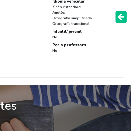
Idioma vehicular
Xinès estàndard
Anglès
Ortografia simplificada
Ortografía tradicional
Infantil/ juvenil
No
Per a professors
No
ites