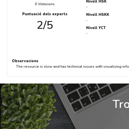
Nivell HSK
0 Votacions
-
Puntuació dels experts
Nivell HSKK
2/5
-
Nivell YCT
-
Observacions
The resource is slow and has technical issues with visualising inf
Tro