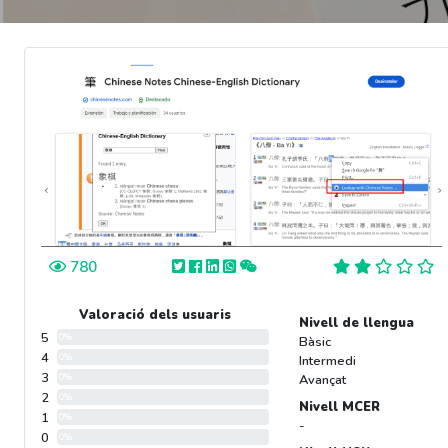
780
Valoració dels usuaris
Nivell de llengua
5
0%
Bàsic
4
0%
Intermedi
3
0%
Avançat
2
0%
Nivell MCER
1
0%
-
0
0%