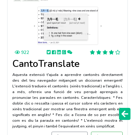
922
CantoTranslate
Aquesta extensió t'ajuda a aprendre cantonès directament
des del teu navegador mitjançant un diccionari emergent!
L'extensió tradueix el cantonès (xinès tradicional) a l'anglès i,
a més, ofereix una funció de veu perquè aprenguis a
pronunciar les paraules en cantonès. Característiques: * Fes
doble clic o ressalta i passa el cursor sobre els caràcters en
xinès tradicional per mostrar una finestra emergent amb els
significats en anglès! * Fes clic a l'icona de so per escoltar
com es diu la paraula en cantonès! * L'extensió mostra el
jyutping, el pinyin i també l'equivalent en xinès simplificat.