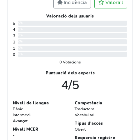
Incidència
Valora’l
Valoració dels usuaris
5
0%
4
0%
3
0%
2
0%
1
0%
0
0%
0 Votacions
Puntuació dels experts
4/5
Nivell de llengua
Competència
Bàsic
Traductora
Intermedi
Vocabulari
Avançat
Tipus d'accés
Nivell MCER
Obert
-
Requereix registre