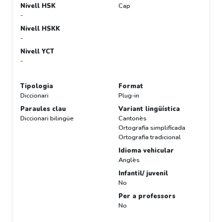
Nivell HSK
Cap
-
Nivell HSKK
-
Nivell YCT
-
Tipologia
Format
Diccionari
Plug-in
Paraules clau
Variant lingüística
Diccionari bilingüe
Cantonès
Ortografia simplificada
Ortografia tradicional
Idioma vehicular
Anglès
Infantil/ juvenil
No
Per a professors
No