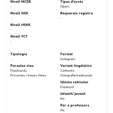
Nivell MCER
Tipus d'accés
-
Obert
Nivell HSK
Requereix registre
-
-
Nivell HSKK
-
Nivell YCT
-
Tipologia
Format
-
Instagram
Paraules clau
Variant lingüística
Flashcards
Cantonès
Proverbis i frases fetes
Ortografia tradicional
Idioma vehicular
Espanyol
Infantil/ juvenil
No
Per a professors
No