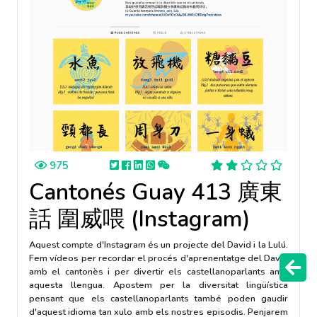
975
Cantonés Guay 413 廣東
話 圍威喂 (Instagram)
Aquest compte d'Instagram és un projecte del David i la Lulú.
Fem vídeos per recordar el procés d'aprenentatge del David
amb el cantonès i per divertir els castellanoparlants amb
aquesta llengua. Apostem per la diversitat lingüística
pensant que els castellanoparlants també poden gaudir
d'aquest idioma tan xulo amb els nostres episodis. Penjarem