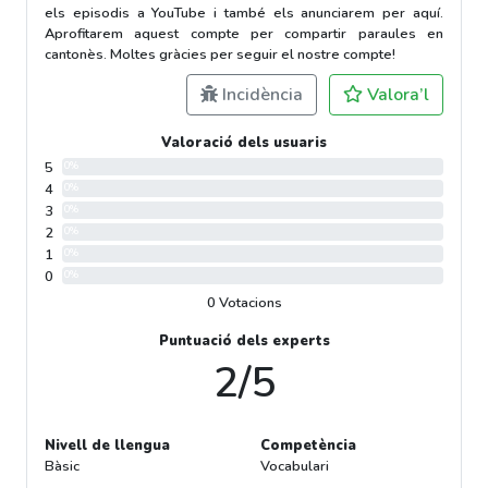
els episodis a YouTube i també els anunciarem per aquí.
Aprofitarem aquest compte per compartir paraules en
cantonès. Moltes gràcies per seguir el nostre compte!
Incidència
Valora’l
Valoració dels usuaris
5
0%
4
0%
3
0%
2
0%
1
0%
0
0%
0 Votacions
Puntuació dels experts
2/5
Nivell de llengua
Competència
Bàsic
Vocabulari