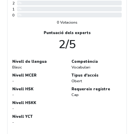
2
0%
1
0%
0
0%
0 Votacions
Puntuació dels experts
2/5
Nivell de llengua
Competència
Bàsic
Vocabulari
Nivell MCER
Tipus d'accés
-
Obert
Nivell HSK
Requereix registre
-
Cap
Nivell HSKK
-
Nivell YCT
-