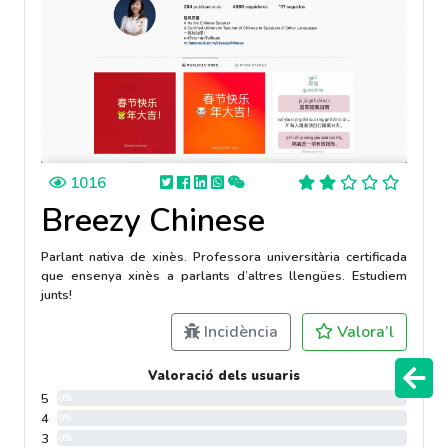
1016
Breezy Chinese
Parlant nativa de xinès. Professora universitària certificada
que ensenya xinès a parlants d’altres llengües. Estudiem
junts!
Incidència
Valora’l
Valoració dels usuaris
5
0%
4
0%
3
0%