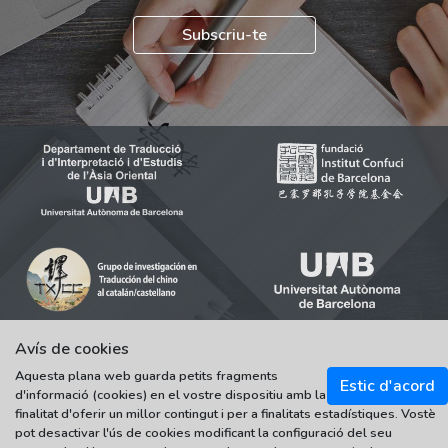
Subscriu-te
Avís de cookies
Aquesta plana web guarda petits fragments
© 2021-2022 Universitat Autònoma de Barcelona
Estic d'acord
d'informació (cookies) en el vostre dispositiu amb la
Tots els drets reservats
finalitat d'oferir un millor contingut i per a finalitats estadístiques. Vostè
pot desactivar l'ús de cookies modificant la configuració del seu