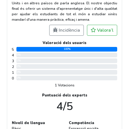
Units i en altres països de parla anglesa. El nostre objectiu
final és oferir un sistema d'aprenentatge únic i d'alta qualitat
per ajudar els estudiants de tot el món a estudiar xinès
mandarí d'una manera pràctica, eficaç i amena.
Incidència
Valora’l
Valoració dels usuaris
5
100%
4
0%
3
0%
2
0%
1
0%
0
0%
1 Votacions
Puntuació dels experts
4/5
Nivell de llengua
Competència
Bàsic
Expressió escrita