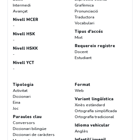
Intermedi
Grafèmica
Avançat
Pronunciació
Traductora
Nivell MCER
Vocabulari
-
Tipus d'accés
Nivell HSK
Mixt
-
Requereix registre
Nivell HSKK
Docent
-
Estudiant
Nivell YCT
-
Tipologia
Format
Activitat
Web
Diccionari
Variant lingüística
Eina
Xinès estàndard
Joc
Ortografia simplificada
Paraules clau
Ortografia tradicional
Conversors
Idioma vehicular
Diccionari bilingüe
Anglès
Diccionari de caràcters
Infantil/ juvenil