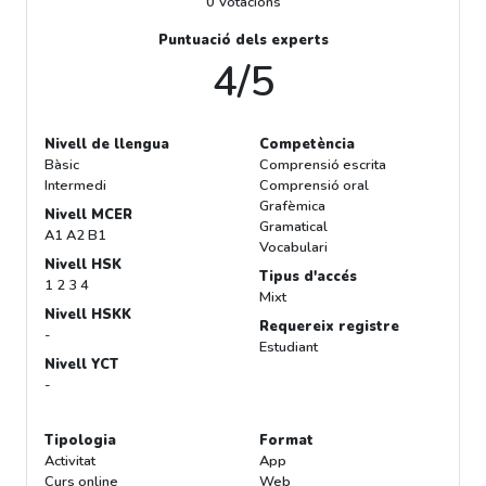
0 Votacions
Puntuació dels experts
4/5
Nivell de llengua
Competència
Bàsic
Comprensió escrita
Intermedi
Comprensió oral
Grafèmica
Nivell MCER
Gramatical
A1 A2 B1
Vocabulari
Nivell HSK
Tipus d'accés
1 2 3 4
Mixt
Nivell HSKK
Requereix registre
-
Estudiant
Nivell YCT
-
Tipologia
Format
Activitat
App
Curs online
Web