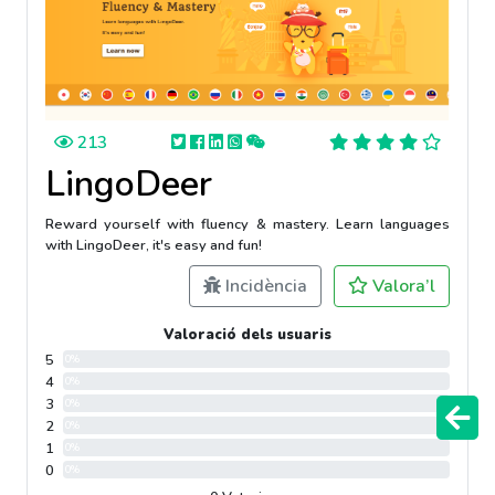
213
LingoDeer
Reward yourself with fluency & mastery. Learn languages
with LingoDeer, it's easy and fun!
Incidència
Valora’l
Valoració dels usuaris
5
0%
4
0%
3
0%
2
0%
1
0%
0
0%