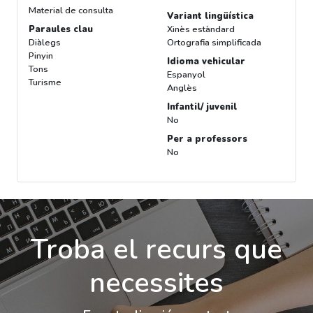
Material de consulta
Variant lingüística
Paraules clau
Xinès estàndard
Diàlegs
Ortografia simplificada
Pinyin
Idioma vehicular
Tons
Espanyol
Turisme
Anglès
Infantil/ juvenil
No
Per a professors
No
Troba el recurs que
necessites