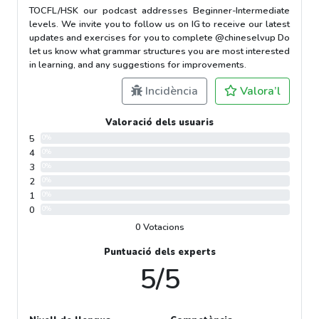
TOCFL/HSK our podcast addresses Beginner-Intermediate
levels. We invite you to follow us on IG to receive our latest
updates and exercises for you to complete @chineselvup Do
let us know what grammar structures you are most interested
in learning, and any suggestions for improvements.
Incidència
Valora’l
Valoració dels usuaris
5
0%
4
0%
3
0%
2
0%
1
0%
0
0%
0 Votacions
Puntuació dels experts
5/5