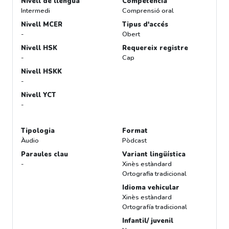
Nivell de llengua
Competència
Intermedi
Comprensió oral
Nivell MCER
Tipus d'accés
-
Obert
Nivell HSK
Requereix registre
-
Cap
Nivell HSKK
-
Nivell YCT
-
Tipologia
Format
Àudio
Pòdcast
Paraules clau
Variant lingüística
-
Xinès estàndard
Ortografia tradicional
Idioma vehicular
Xinès estàndard
Ortografía tradicional
Infantil/ juvenil