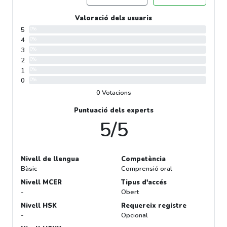
Valoració dels usuaris
5
0%
4
0%
3
0%
2
0%
1
0%
0
0%
0 Votacions
Puntuació dels experts
5/5
Nivell de llengua
Competència
Bàsic
Comprensió oral
Nivell MCER
Tipus d'accés
-
Obert
Nivell HSK
Requereix registre
-
Opcional