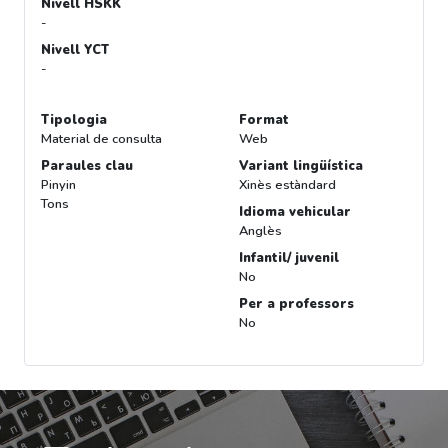
Nivell HSKK
-
Nivell YCT
-
Tipologia
Format
Material de consulta
Web
Paraules clau
Variant lingüística
Pinyin
Xinès estàndard
Tons
Idioma vehicular
Anglès
Infantil/ juvenil
No
Per a professors
No