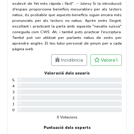
esdevé de fet més ràpida i fàcil". -- Julesy Si la introducció
d'espais proporciona beneficis mesurables per als lectors
natius, és probable que aquests beneficis siguin encara més
pronunciats per als lectors no natius. Aprèn xinès llegint,
escoltant i practicant la parla amb aquesta "navalla suïssa"
coneguda com CWS. Ah, i també pots practicar l'escriptura.
També pot ser utilitzat per parlants natius de xinès per
aprendre anglès. El teu tutor personal de pinyin per a cada
pàgina web.
Incidència
Valora’l
Valoració dels usuaris
5
0%
4
0%
3
0%
2
0%
1
0%
0
0%
0 Votacions
Puntuació dels experts