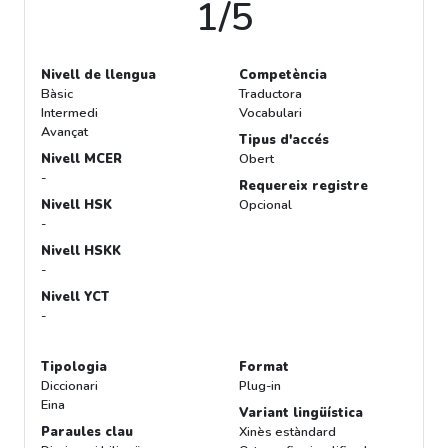
1/5
Nivell de llengua
Competència
Bàsic
Traductora
Intermedi
Vocabulari
Avançat
Tipus d'accés
Nivell MCER
Obert
-
Requereix registre
Nivell HSK
Opcional
-
Nivell HSKK
-
Nivell YCT
-
Tipologia
Format
Diccionari
Plug-in
Eina
Variant lingüística
Paraules clau
Xinès estàndard