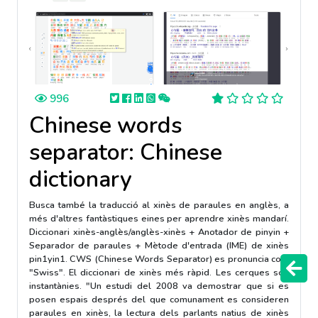
996
Chinese words
separator: Chinese
dictionary
Busca també la traducció al xinès de paraules en anglès, a
més d'altres fantàstiques eines per aprendre xinès mandarí.
Diccionari xinès-anglès/anglès-xinès + Anotador de pinyin +
Separador de paraules + Mètode d'entrada (IME) de xinès
pin1yin1. CWS (Chinese Words Separator) es pronuncia com
"Swiss". El diccionari de xinès més ràpid. Les cerques són
instantànies. "Un estudi del 2008 va demostrar que si es
posen espais després del que comunament es consideren
paraules en xinès, la lectura dels parlants natius de xinès