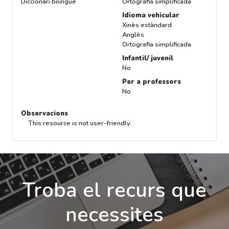
Diccionari bilingüe
Ortografia simplificada
Idioma vehicular
Xinès estàndard
Anglès
Ortografia simplificada
Infantil/ juvenil
No
Per a professors
No
Observacions
This resource is not user-friendly.
Troba el recurs que
necessites