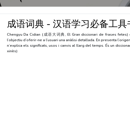
成语词典 - 汉语学习必备工具
Chengyu Da Cidian (成语大词典, El Gran diccionari de frases fetes) és
l’objectiu d’oferir-ne a l’usuari una anàlisi detallada. En presenta l’orig
n’explica els significats, usos i canvis al llarg del temps. És un diccion
xinès)