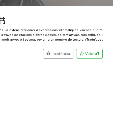
书
 un extens diccionari d’expressions idiomàtiques xineses que té
en a través de citacions d’obres clàssiques, tant actuals com antigues, i
ari molt apreciat i estimat per un gran nombre de lectors. (Traduït del
Incidència
Valora’l