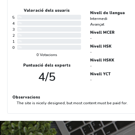
Valoració dels usuaris
Nivell de llengua
5
0%
Intermedi
4
0%
Avançat
3
0%
Nivell MCER
2
0%
-
1
0%
Nivell HSK
0
0%
-
0 Votacions
Nivell HSKK
Puntuació dels experts
-
4/5
Nivell YCT
-
Observacions
The site is nicely designed, but most content must be paid for.