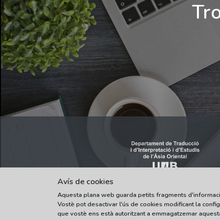
Tro
Avís de cookies
Aquesta plana web guarda petits fragments d'informació (c
Vostè pot desactivar l'ús de cookies modificant la conf
que vostè ens està autoritzant a emmagatzemar aquesta 