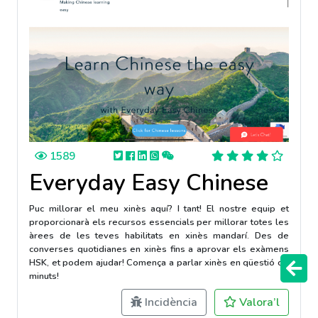
1589
Everyday Easy Chinese
Puc millorar el meu xinès aquí? I tant! El nostre equip et
proporcionarà els recursos essencials per millorar totes les
àrees de les teves habilitats en xinès mandarí. Des de
converses quotidianes en xinès fins a aprovar els exàmens
HSK, et podem ajudar! Comença a parlar xinès en qüestió de
minuts!
Incidència
Valora’l