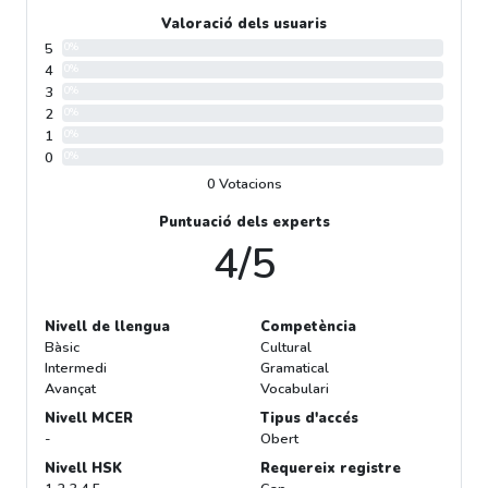
Valoració dels usuaris
5
0%
4
0%
3
0%
2
0%
1
0%
0
0%
0 Votacions
Puntuació dels experts
4/5
Nivell de llengua
Competència
Bàsic
Cultural
Intermedi
Gramatical
Avançat
Vocabulari
Nivell MCER
Tipus d'accés
-
Obert
Nivell HSK
Requereix registre