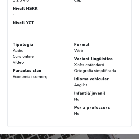
1 2 3 4 5
Cap
Nivell HSKK
-
Nivell YCT
-
Tipologia
Format
Àudio
Web
Curs online
Variant lingüística
Vídeo
Xinès estàndard
Paraules clau
Ortografia simplificada
Economia i comerç
Idioma vehicular
Anglès
Infantil/ juvenil
No
Per a professors
No