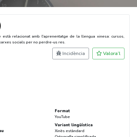
)
 està relacionat amb l'aprenentatge de la llengua xinesa: cursos,
 xarxes socials per no perdre-us res.
Incidència
Valora’l
Format
YouTube
Variant lingüística
au
Xinès estàndard
Ortografia simplificada