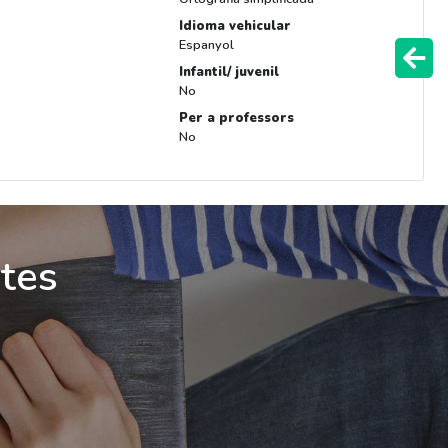
Idioma vehicular
Espanyol
Infantil/ juvenil
No
Per a professors
No
ites