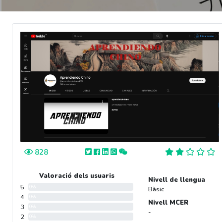
828
Valoració dels usuaris
Nivell de llengua
5
0%
Bàsic
4
0%
Nivell MCER
3
0%
-
2
0%