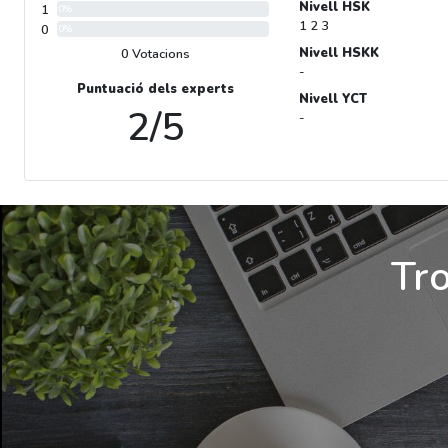
Nivell HSK
1
0%
1 2 3
0
0%
Nivell HSKK
0 Votacions
-
Puntuació dels experts
Nivell YCT
2/5
-
Tro