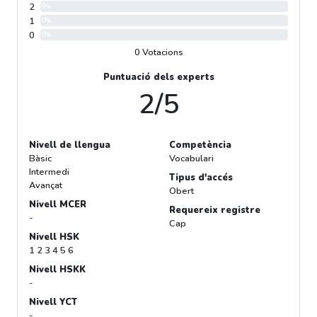
2
0%
1
0%
0
0%
0 Votacions
Puntuació dels experts
2/5
Nivell de llengua
Competència
Bàsic
Vocabulari
Intermedi
Tipus d'accés
Avançat
Obert
Nivell MCER
Requereix registre
-
Cap
Nivell HSK
1 2 3 4 5 6
Nivell HSKK
-
Nivell YCT
-