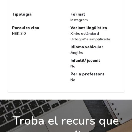
Tipologia
Format
-
Instagram
Paraules clau
Variant lingüística
HSK 3.0
Xinès estàndard
Ortografia simplificada
Idioma vehicular
Anglès
Infantil/ juvenil
No
Per a professors
No
Troba el recurs que