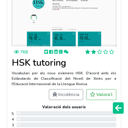
768
HSK tutoring
Vocabulari per als nous exàmens HSK. D'acord amb els
Estàndards de Classificació del Nivell de Xinès per a
l'Educació Internacional de la Llengua Xinesa.
Incidència
Valora’l
Valoració dels usuaris
5
0%
4
0%
3
0%