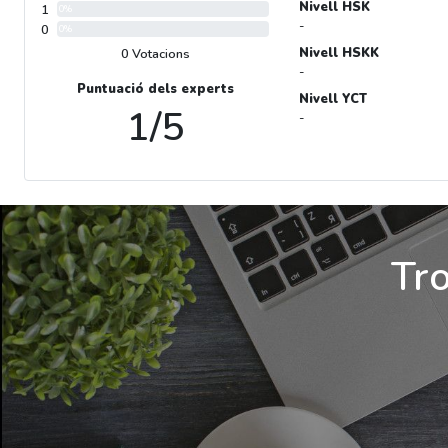
Nivell HSK
1
0%
-
0
0%
Nivell HSKK
0 Votacions
-
Puntuació dels experts
Nivell YCT
1/5
-
Tro