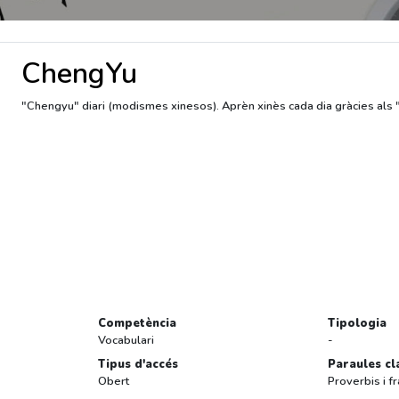
ChengYu
"Chengyu" diari (modismes xinesos). Aprèn xinès cada dia gràcies als 
Competència
Tipologia
Vocabulari
-
Tipus d'accés
Paraules cl
Obert
Proverbis i f