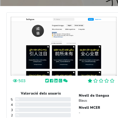
503
Valoració dels usuaris
Nivell de llengua
5
0%
Bàsic
4
0%
Nivell MCER
3
0%
-
2
0%