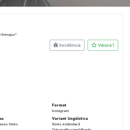
"chengyu".
Incidència
Valora’l
Format
Instagram
au
Variant lingüística
rases fetes
Xinès estàndard
Ortografia simplificada