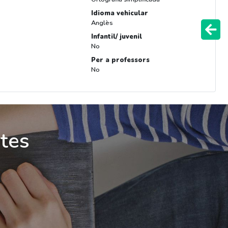
Idioma vehicular
Anglès
Infantil/ juvenil
No
Per a professors
No
ites