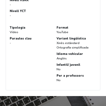
Nivell HSKK
-
Nivell YCT
-
Tipologia
Format
Vídeo
YouTube
Paraules clau
Variant lingüística
-
Xinès estàndard
Ortografia simplificada
Idioma vehicular
Anglès
Infantil/ juvenil
No
Per a professors
No