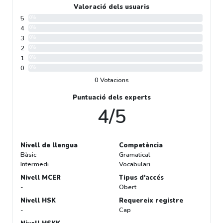
Valoració dels usuaris
5
0%
4
0%
3
0%
2
0%
1
0%
0
0%
0 Votacions
Puntuació dels experts
4/5
Nivell de llengua
Competència
Bàsic
Gramatical
Intermedi
Vocabulari
Nivell MCER
Tipus d'accés
-
Obert
Nivell HSK
Requereix registre
-
Cap