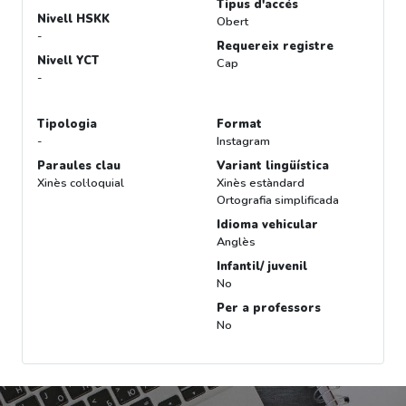
Tipus d'accés
Nivell HSKK
Obert
-
Requereix registre
Nivell YCT
Cap
-
Tipologia
Format
-
Instagram
Paraules clau
Variant lingüística
Xinès col·loquial
Xinès estàndard
Ortografia simplificada
Idioma vehicular
Anglès
Infantil/ juvenil
No
Per a professors
No