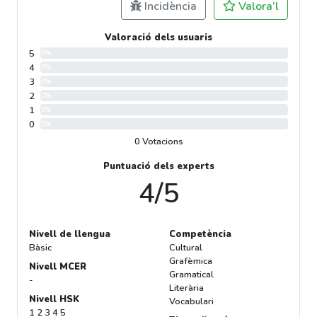
Incidència
Valora’l
Valoració dels usuaris
5
0%
4
0%
3
0%
2
0%
1
0%
0
0%
0 Votacions
Puntuació dels experts
4/5
Nivell de llengua
Competència
Bàsic
Cultural
Grafèmica
Nivell MCER
Gramatical
-
Literària
Nivell HSK
Vocabulari
1 2 3 4 5