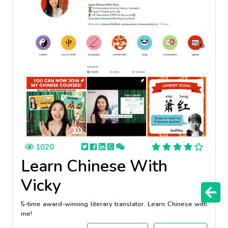
1020
Learn Chinese With
Vicky
5-time award-winning literary translator. Learn Chinese with
me!