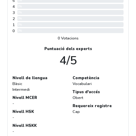
5
0%
4
0%
3
0%
2
0%
1
0%
0
0%
0 Votacions
Puntuació dels experts
4/5
Nivell de llengua
Competència
Bàsic
Vocabulari
Intermedi
Tipus d'accés
Nivell MCER
Obert
-
Requereix registre
Nivell HSK
Cap
-
Nivell HSKK
-