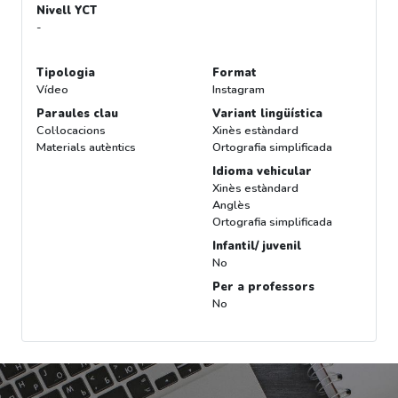
Nivell YCT
-
Tipologia
Format
Vídeo
Instagram
Paraules clau
Variant lingüística
Col·locacions
Xinès estàndard
Materials autèntics
Ortografia simplificada
Idioma vehicular
Xinès estàndard
Anglès
Ortografia simplificada
Infantil/ juvenil
No
Per a professors
No