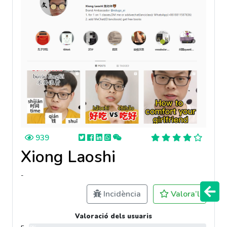
939
Xiong Laoshi
-
Incidència
Valora’l
Valoració dels usuaris