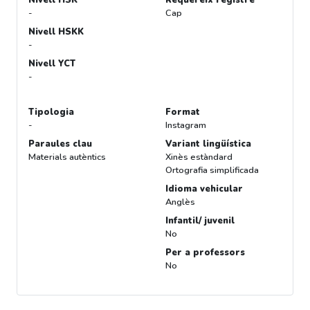
Nivell HSK
Requereix registre
-
Cap
Nivell HSKK
-
Nivell YCT
-
Tipologia
Format
-
Instagram
Paraules clau
Variant lingüística
Materials autèntics
Xinès estàndard
Ortografia simplificada
Idioma vehicular
Anglès
Infantil/ juvenil
No
Per a professors
No