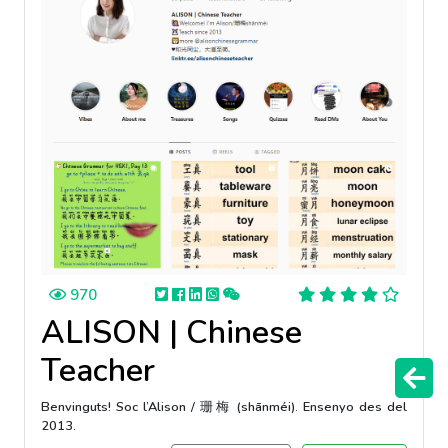
970
ALISON | Chinese
Teacher
Benvinguts! Soc l’Alison / 珊梅 (shānméi). Ensenyo des del
2013.