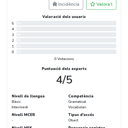
Incidència
Valora’l
Valoració dels usuaris
5
0%
4
0%
3
0%
2
0%
1
0%
0
0%
0 Votacions
Puntuació dels experts
4/5
Nivell de llengua
Competència
Bàsic
Gramatical
Intermedi
Vocabulari
Nivell MCER
Tipus d'accés
-
Obert