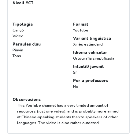
Nivell YCT
-
Tipologia
Format
Cançó
YouTube
Vídeo
Variant lingüística
Paraules clau
Xinès estàndard
Pinyin
Idioma vehicular
Tons
Ortografia simplificada
Infantil/ juvenil
Sí
Per a professors
No
Observacions
This YouTube channel has a very limited amount of
resources (just one video), and is probably more aimed
at Chinese-speaking students than to speakers of other
languages. The video is also rather outdated.