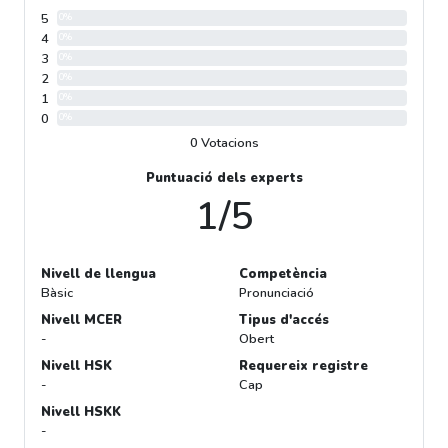
5
0%
4
0%
3
0%
2
0%
1
0%
0
0%
0 Votacions
Puntuació dels experts
1/5
Nivell de llengua
Competència
Bàsic
Pronunciació
Nivell MCER
Tipus d'accés
-
Obert
Nivell HSK
Requereix registre
-
Cap
Nivell HSKK
-