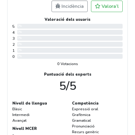
Incidència
Valora’l
Valoració dels usuaris
5
0%
4
0%
3
0%
2
0%
1
0%
0
0%
0 Votacions
Puntuació dels experts
5/5
Nivell de llengua
Competència
Bàsic
Expressió oral
Intermedi
Grafèmica
Avançat
Gramatical
Pronunciació
Nivell MCER
Recurs genèric
-