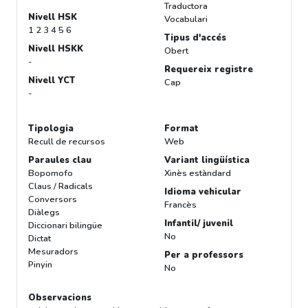
Traductora
Nivell HSK
Vocabulari
1 2 3 4 5 6
Tipus d'accés
Nivell HSKK
Obert
-
Requereix registre
Nivell YCT
Cap
-
Tipologia
Format
Recull de recursos
Web
Paraules clau
Variant lingüística
Bopomofo
Xinès estàndard
Claus / Radicals
Idioma vehicular
Conversors
Francès
Diàlegs
Infantil/ juvenil
Diccionari bilingüe
No
Dictat
Mesuradors
Per a professors
Pinyin
No
Observacions