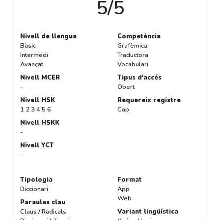
5/5
Nivell de llengua
Competència
Bàsic
Grafèmica
Intermedi
Traductora
Avançat
Vocabulari
Nivell MCER
Tipus d'accés
-
Obert
Nivell HSK
Requereix registre
1 2 3 4 5 6
Cap
Nivell HSKK
-
Nivell YCT
-
Tipologia
Format
Diccionari
App
Web
Paraules clau
Claus / Radicals
Variant lingüística