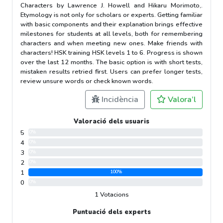
Characters by Lawrence J. Howell and Hikaru Morimoto,.
Etymology is not only for scholars or experts. Getting familiar
with basic components and their explanation brings effective
milestones for students at all levels, both for remembering
characters and when meeting new ones. Make friends with
characters! HSK training HSK levels 1 to 6. Progress is shown
over the last 12 months. The basic option is with short tests,
mistaken results retried first. Users can prefer longer tests,
review unsure words or check known words.
Incidència
Valora’l
Valoració dels usuaris
5
0%
4
0%
3
0%
2
0%
1
100%
0
0%
1 Votacions
Puntuació dels experts