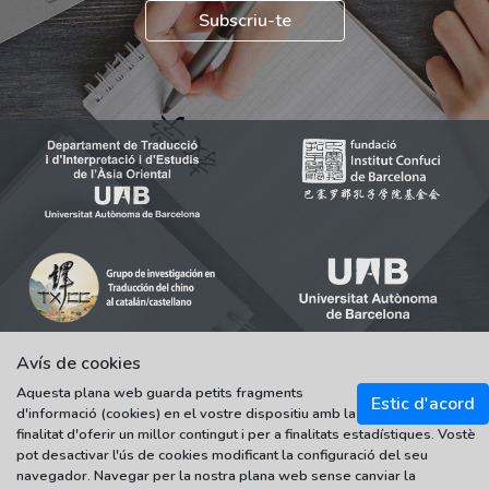
Subscriu-te
Avís de cookies
Aquesta plana web guarda petits fragments
© 2021-2022 Universitat Autònoma de Barcelona
Estic d'acord
d'informació (cookies) en el vostre dispositiu amb la
Tots els drets reservats
finalitat d'oferir un millor contingut i per a finalitats estadístiques. Vostè
pot desactivar l'ús de cookies modificant la configuració del seu
navegador. Navegar per la nostra plana web sense canviar la