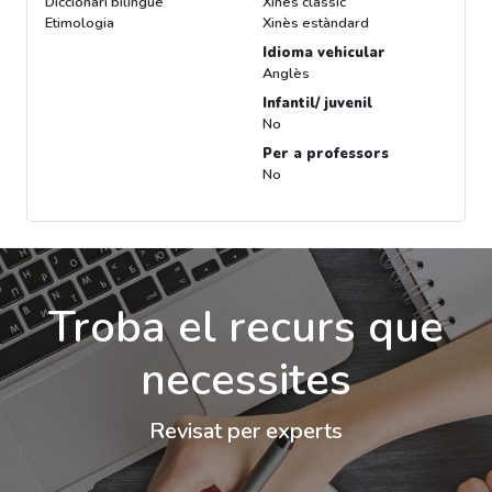
Diccionari bilingüe
Xinès clàssic
Etimologia
Xinès estàndard
Idioma vehicular
Anglès
Infantil/ juvenil
No
Per a professors
No
Troba el recurs que
necessites
Revisat per experts