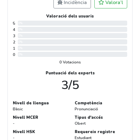
Incidència
Valora’l
Valoració dels usuaris
5
0%
4
0%
3
0%
2
0%
1
0%
0
0%
0 Votacions
Puntuació dels experts
3/5
Nivell de llengua
Competència
Bàsic
Pronunciació
Nivell MCER
Tipus d'accés
-
Obert
Nivell HSK
Requereix registre
-
Estudiant