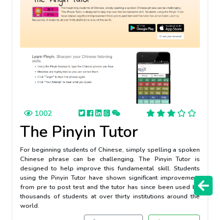
1002
The Pinyin Tutor
For beginning students of Chinese, simply spelling a spoken
Chinese phrase can be challenging. The Pinyin Tutor is
designed to help improve this fundamental skill. Students
using the Pinyin Tutor have shown significant improvement
from pre to post test and the tutor has since been used by
thousands of students at over thirty institutions around the
world.