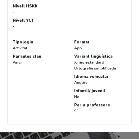
Nivell HSKK
-
Nivell YCT
-
Tipologia
Format
Activitat
App
Paraules clau
Variant lingüística
Pinyin
Xinès estàndard
Ortografia simplificada
Idioma vehicular
Anglès
Infantil/ juvenil
No
Per a professors
Sí