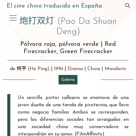
El cine chino traducido en España
炮打双灯
(Pao Da Shuan
Deng)
Pólvora roja, pólvora verde
|
Red
Firecracker, Green Firecracker
de
何平
(He Ping)
|
1994
|
Drama
|
China
|
Mandarín
Galería
Un sencillo pintor callejero se enamora de una
joven dueña de una tienda de pirotecnia, que lleva
como negocio familiar. Ambos se corresponden,
pero las diferencias sociales tan arraigadas en
una sociedad china muy conservadora se
interpondrán en su amor. (FilmAffinity)