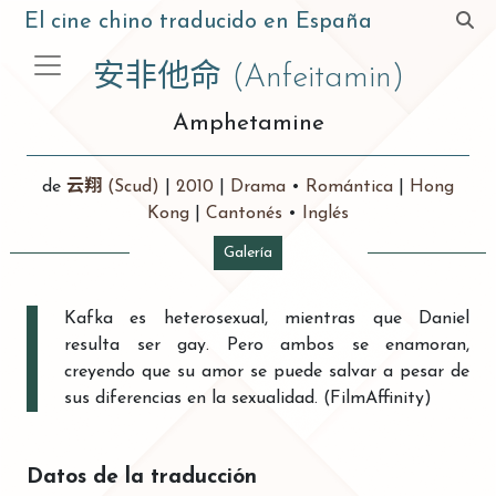
El cine chino traducido en España
安非他命
(Anfeitamin)
Amphetamine
de
云翔
(Scud)
|
2010
|
Drama
•
Romántica
|
Hong
Kong
|
Cantonés
•
Inglés
Galería
Kafka es heterosexual, mientras que Daniel
resulta ser gay. Pero ambos se enamoran,
creyendo que su amor se puede salvar a pesar de
sus diferencias en la sexualidad. (FilmAffinity)
Datos de la traducción